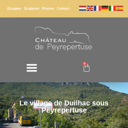
Groupes
Scolaires
Presse
Contact
0
Le village de Duilhac sous
Peyrepertuse