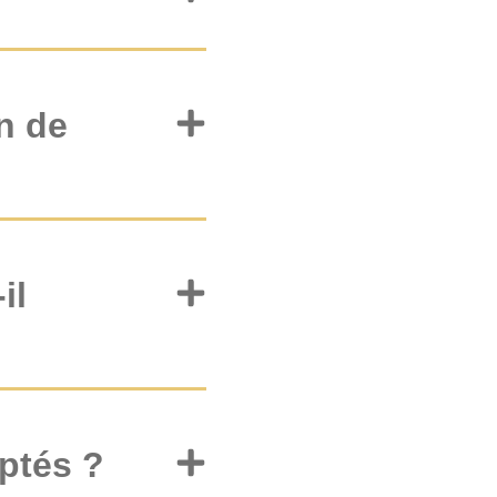
n de
il
ptés ?