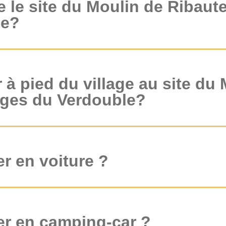
e le site du Moulin de Ribaut
le?
er à pied du village au site du
rges du Verdouble?
ler en voiture ?
ler en camping-car ?