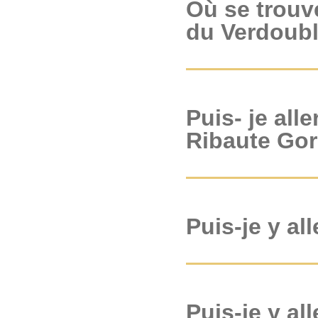
Où se trouv
du Verdoub
Puis- je all
Ribaute Go
Puis-je y al
Puis-je y al