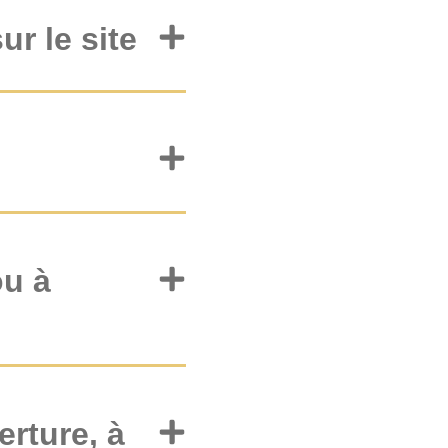
r le site
ou à
erture, à