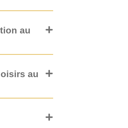
ition au
loisirs au