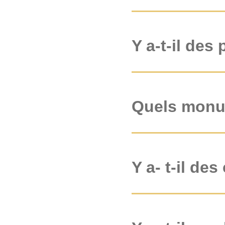
Y a-t-il des
Quels monum
Y a- t-il de