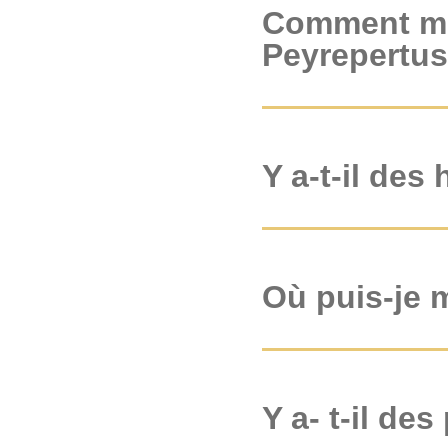
Comment me 
Peyrepertu
Y a-t-il des
Où puis-je m
Y a- t-il de