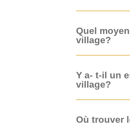
Quel moyen d
village?
Y a- t-il un
village?
Où trouver l