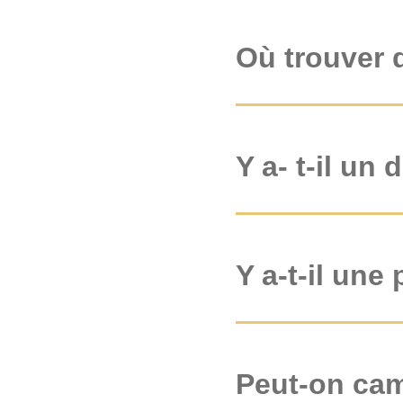
Où trouver 
Y a- t-il un
Y a-t-il une
Peut-on cam