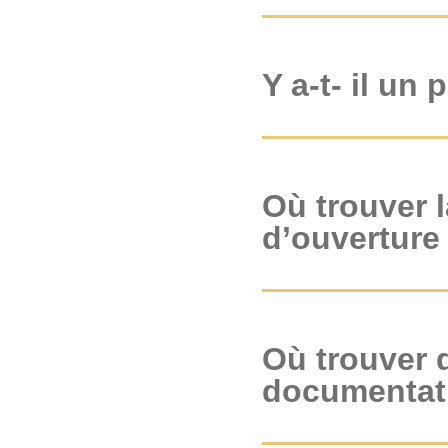
Y a-t- il un 
Où trouver l
d’ouverture
Où trouver 
documentati