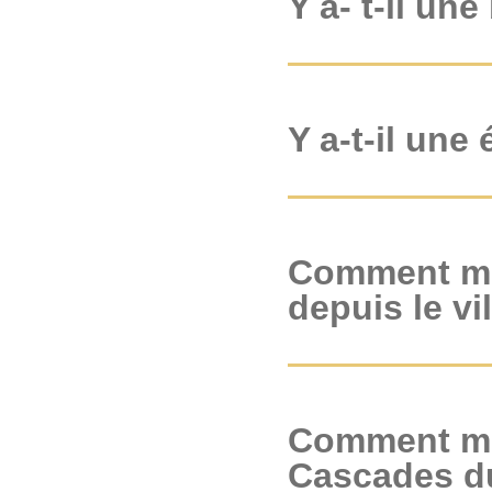
Y a- t-il un
Y a-t-il une
Comment me
depuis le vi
Comment me 
Cascades du