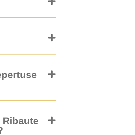
epertuse
 Ribaute
?