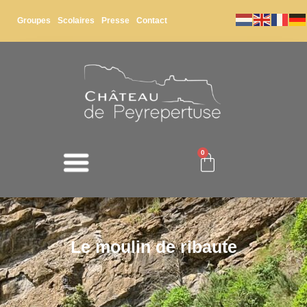
Groupes
Scolaires
Presse
Contact
0
Le moulin de ribaute