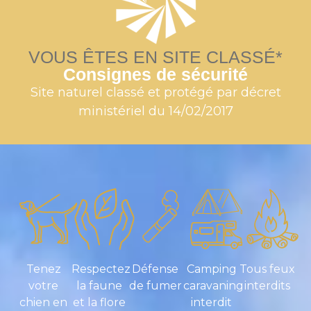
VOUS ÊTES EN SITE CLASSÉ*
Consignes de sécurité
Site naturel classé et protégé par décret
ministériel du 14/02/2017
Tenez
Respectez
Défense
Camping
Tous feux
votre
la faune
de fumer
caravaning
interdits
chien en
et la flore
interdit