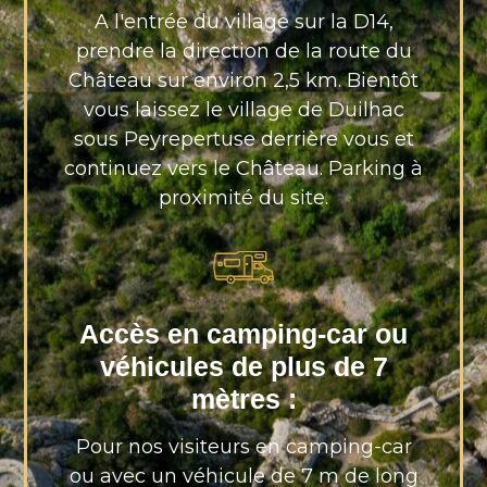
A l'entrée du village sur la D14,
prendre la direction de la route du
Château sur environ 2,5 km. Bientôt
vous laissez le village de Duilhac
sous Peyrepertuse derrière vous et
continuez vers le Château. Parking à
proximité du site.
Accès en camping-car ou
véhicules de plus de 7
mètres :
Pour nos visiteurs en camping-car
ou avec un véhicule de 7 m de long