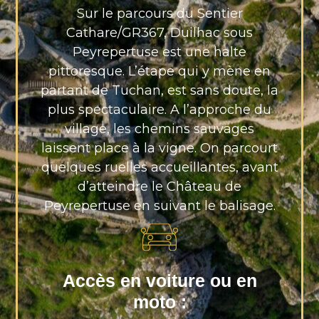
Sur le parcours du Sentier
Cathare/GR367, Duilhac sous
Peyrepertuse est une halte
pittoresque. L’étape qui y mène en
partant de Tuchan, est sans doute, la
plus spectaculaire. A l’approche du
village, les chemins sauvages
laissent place à la vigne. On parcourt
quelques ruelles accueillantes, avant
d’atteindre le Château de
Peyrepertuse en suivant le balisage.
Accès en voiture ou en
moto :