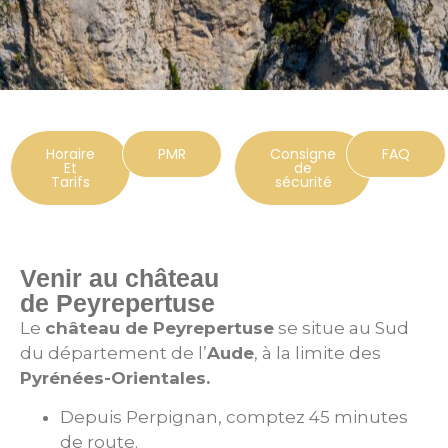
Horaire
PMR
Consigne
FAQ
Et
de
Tarifs
sécurité
Venir au château
de Peyrepertuse
Le
château de Peyrepertuse
se situe au Sud
du département de l’
Aude
, à la limite des
Pyrénées-Orientales.
Depuis Perpignan, comptez 45 minutes
de route.