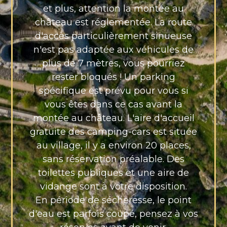
et plus, attention la montée au
château est réglementée. La route
d'accès particulièrement sinueuse
n'est pas adaptée aux véhicules de
plus de 7 mètres, vous pourriez
rester bloqués ! Un parking
spécifique est prévu pour vous si
vous êtes dans ce cas avant la
montée au château. L'aire d'accueil
gratuite des camping-cars est située
au village, il y a environ 20 places,
sans réservation préalable. Des
toilettes publiques et une aire de
vidange sont à votre disposition.
En période de sécheresse, le point
d'eau est parfois coupé, pensez à vos